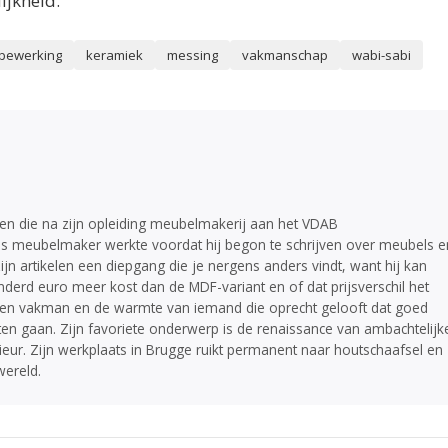
ijkheid.
bewerking
keramiek
messing
vakmanschap
wabi-sabi
en die na zijn opleiding meubelmakerij aan het VDAB
 als meubelmaker werkte voordat hij begon te schrijven over meubels e
ijn artikelen een diepgang die je nergens anders vindt, want hij kan
derd euro meer kost dan de MDF-variant en of dat prijsverschil het
an een vakman en de warmte van iemand die oprecht gelooft dat goed
 gaan. Zijn favoriete onderwerp is de renaissance van ambachtelijk
eur. Zijn werkplaats in Brugge ruikt permanent naar houtschaafsel en
wereld.