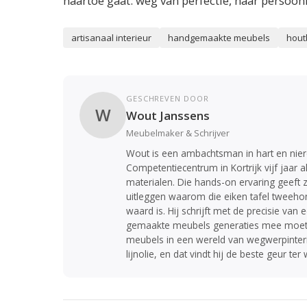
naartoe gaat: weg van perfectie, naar persoonl
artisanaal interieur
handgemaakte meubels
hout
GESCHREVEN DOOR
W
Wout Janssens
Meubelmaker & Schrijver
Wout is een ambachtsman in hart en nier
Competentiecentrum in Kortrijk vijf jaar
materialen. Die hands-on ervaring geeft z
uitleggen waarom die eiken tafel tweehon
waard is. Hij schrijft met de precisie v
gemaakte meubels generaties mee moeten
meubels in een wereld van wegwerpinteri
lijnolie, en dat vindt hij de beste geur ter 