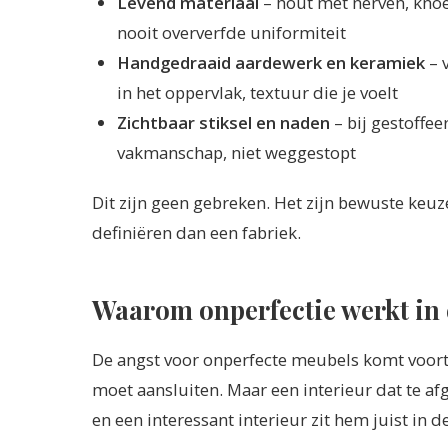
Levend materiaal
– hout met nerven, knoe
nooit oververfde uniformiteit
Handgedraaid aardewerk en keramiek
– 
in het oppervlak, textuur die je voelt
Zichtbaar stiksel en naden
– bij gestoffe
vakmanschap, niet weggestopt
Dit zijn geen gebreken. Het zijn bewuste keu
definiëren dan een fabriek.
Waarom onperfectie werkt in
De angst voor onperfecte meubels komt voort u
moet aansluiten. Maar een interieur dat te af
en een interessant interieur zit hem juist in d