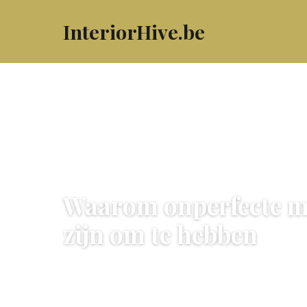
InteriorHive.be
MEUBELS & DECORATIE
Waarom onperfecte m
zijn om te hebben
11 June 2026
·
5 min leestijd