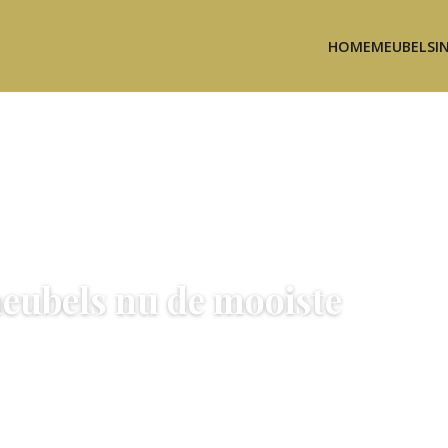
HOME
MEUBELS
I
eubels nu de mooiste