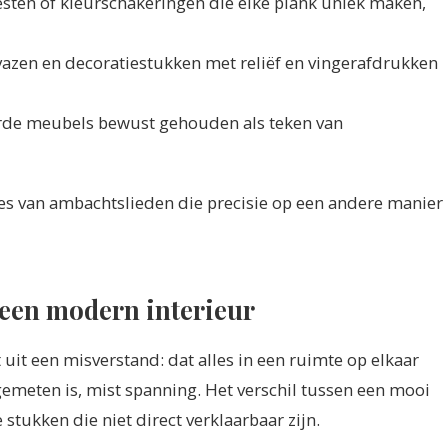
sten of kleurschakeringen die elke plank uniek maken,
vazen en decoratiestukken met reliëf en vingerafdrukken
erde meubels bewust gehouden als teken van
zes van ambachtslieden die precisie op een andere manier
 een modern interieur
it een misverstand: dat alles in een ruimte op elkaar
gemeten is, mist spanning. Het verschil tussen een mooi
e stukken die niet direct verklaarbaar zijn.