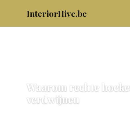
InteriorHive.be
MEUBELS & DECORATIE
Waarom rechte hoeken 
verdwijnen
25 May 2026
·
5 min leestijd