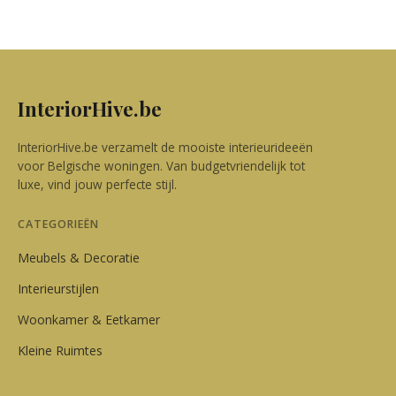
InteriorHive.be
InteriorHive.be verzamelt de mooiste interieurideeën
voor Belgische woningen. Van budgetvriendelijk tot
luxe, vind jouw perfecte stijl.
CATEGORIEËN
Meubels & Decoratie
Interieurstijlen
Woonkamer & Eetkamer
Kleine Ruimtes