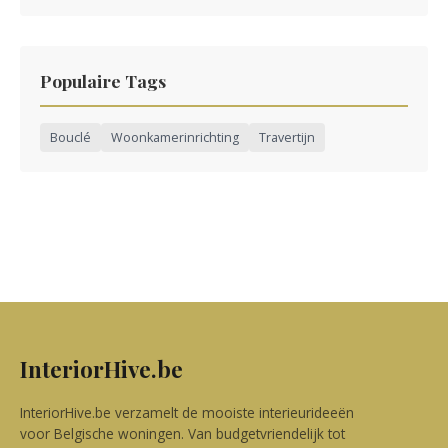
Populaire Tags
Bouclé
Woonkamerinrichting
Travertijn
InteriorHive.be
InteriorHive.be verzamelt de mooiste interieurideeën
voor Belgische woningen. Van budgetvriendelijk tot