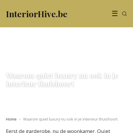
InteriorHive.be
☰
Waarom quiet luxury nu ook in je
interieur thuishoort
22 June 2026
·
6 min leestijd
Home
›
Waarom quiet luxury nu ook in je interieur thuishoort
Eerst de garderobe, nu de woonkamer. Quiet