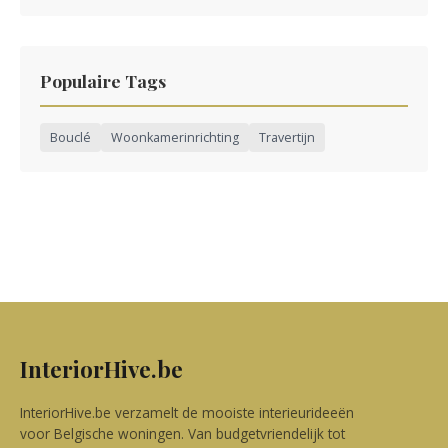
Populaire Tags
Bouclé
Woonkamerinrichting
Travertijn
InteriorHive.be
InteriorHive.be verzamelt de mooiste interieurideeën
voor Belgische woningen. Van budgetvriendelijk tot